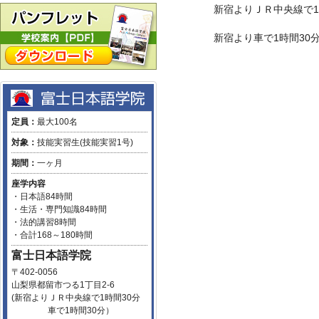
新宿よりＪＲ中央線で1
新宿より車で1時間30分
定員：
最大100名
対象：
技能実習生(技能実習1号)
期間：
一ヶ月
座学内容
・日本語84時間
・生活・専門知識84時間
・法的講習8時間
・合計168～180時間
富士日本語学院
〒402-0056
山梨県都留市つる1丁目2-6
(新宿よりＪＲ中央線で1時間30分
車で1時間30分）