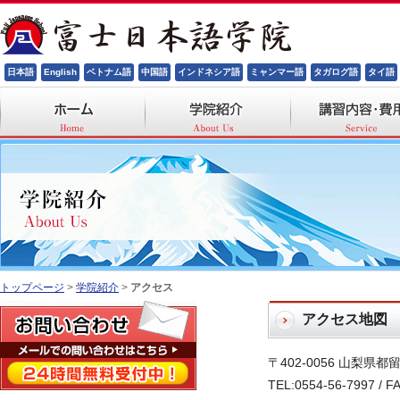
日本語
English
ベトナム語
中国語
インドネシア語
ミャンマー語
タガログ語
タイ語
校長ごあいさつ
センター概要
授業について
施設について
一般日本語レッスン
トップページ
>
学院紹介
>
アクセス
アクセス地図
〒402-0056 山梨県都
TEL:0554-56-7997 / F