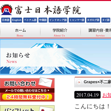
日本語
English
ベトナム語
中国語
インドネシア語
ミャンマー語
タガログ語
タイ語
校長ごあいさつ
センター概要
授業について
施設について
一般日本語レッスン
Grapes×不
2017.04.19
お
こんにちは！(*