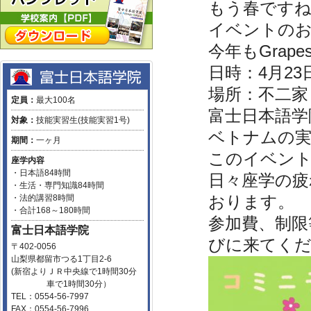
もう春ですね！
イベントの
今年もGra
日時：4月23日
場所：不二家
定員：
最大100名
富士日本語学
対象：
技能実習生(技能実習1号)
ベトナムの
期間：
一ヶ月
このイベン
座学内容
・日本語84時間
日々座学の
・生活・専門知識84時間
・法的講習8時間
おります。
・合計168～180時間
参加費、制限
富士日本語学院
びに来てく
〒402-0056
山梨県都留市つる1丁目2-6
(新宿よりＪＲ中央線で1時間30分
車で1時間30分）
TEL：0554-56-7997
FAX：0554-56-7996